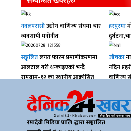
सम्बन्धित खबरहरु
नवलपरासी
उद्योग वाणिज्य संघमा चार
हरपुरमा
म
व्यवसायी मनोनीत
दुर्घटना,च
सङ्कलित
लगत फारम प्रमाणीकरणमा
जाँचका
ना
आलटाल गरी थन्काइएको भन्दै
नदिन प्रह
रामग्राम–१२ का स्थानीय आक्रोसित
वाणिज्य स
रमादेवी मिडिया प्रालि द्धारा सञ्चालित