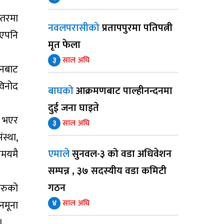
्तरमा
नवलपरासीको
प्रतापपुरमा पतिपत्नी
भएपनि
मृत फेला
३
साल अघि
वनबाट
विनोद
बाघको
आक्रमणबाट पाल्हीनन्दनमा
दुई जना घाइते
ख भएर
३
साल अघि
स्था,
एमाले
सुनवल-३ को वडा अधिवेशन
समयमै
सम्पन्न , ३७ सदस्यीय वडा कमिटी
गठन
हरुको
४
साल अघि
नमूना
।