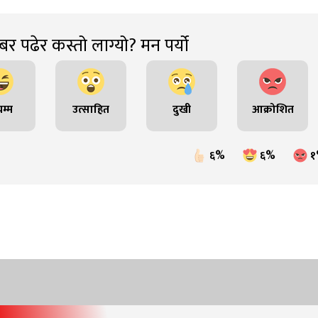
र पढेर कस्तो लाग्यो? मन पर्यो
म्म
उत्साहित
दुखी
आक्रोशित
६%
६%
१