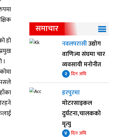
रुपमा
क्षिक
समाचार
को हो
नवलपरासी
उद्योग
्रमुख
वाणिज्य संघमा चार
ो ।
व्यवसायी मनोनीत
ेकोमा
२
दिन अघि
्पसले
हाँका
हरपुरमा
िरहने
मोटरसाइकल
रुलाई
दुर्घटना,चालकको
मृत्यु
४
दिन अघि