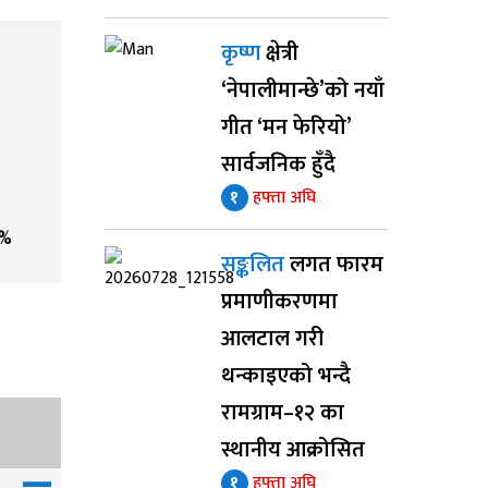
कृष्ण
क्षेत्री
‘नेपालीमान्छे’को नयाँ
गीत ‘मन फेरियो’
सार्वजनिक हुँदै
१
हफ्ता अघि
%
सङ्कलित
लगत फारम
प्रमाणीकरणमा
आलटाल गरी
थन्काइएको भन्दै
रामग्राम–१२ का
स्थानीय आक्रोसित
१
हफ्ता अघि