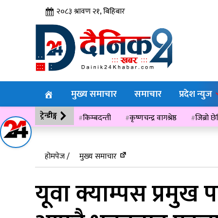
२०८३ श्रावण २१, बिहिबार
मुख्य समाचार
समाचार
प्रदेश न्युज
ट्रेन्डीङ्ग
किम्बदन्ती
कृष्णचन्द्र वागश्रेष्ठ
जिब्रो छ
विसं २०७६
होमपेज /
मुख्य समाचार
यूवा क्याम्पस प्रमुख 