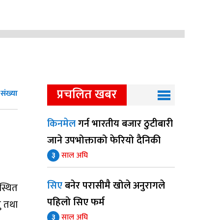
प्रचलित खबर
संख्या
किनमेल
गर्न भारतीय बजार ठुटीबारी
जाने उपभोक्ताको फेरियो दैनिकी
३
साल अघि
सिए
बनेर परासीमै खोले अनुरागले
स्थित
पहिलो सिए फर्म
ु तथा
३
साल अघि