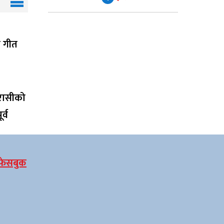
ाँ गीत
रासीको
र्व
फेसबुक