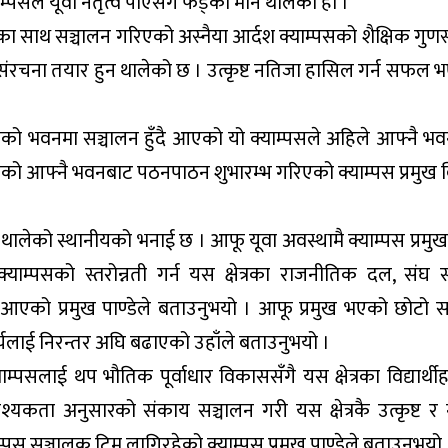
्पसले यूवा नेतृत्व पाएसँगै फड्को मार्न थालेको हो ।
यानका साथ सञ्चालन गरिएको अस्नैया आर्दश क्याम्पसको शैक्षिक गुणस
तिक संरचना तयार हुन थालेको छ । उत्कृष्ट नतिजा हासिल गर्न सफल 
को भवनमा सञ्चालन हुँदै आएको यो क्याम्पसले अहिले आफ्नै भ
सको आफ्नै भवनबाट पठनपाठन शुभारम्भ गरिएको क्याम्पस प्रमुख 
्न थालेको स्थानीयको भनाई छ । आफू यूवा अवस्थामै क्याम्पस प्रमु
म्पसको स्तरोन्नती गर्न यस क्षेत्रका राजनीतिक दल, संघ सं
आएको प्रमुख पाण्डेले बताउनुभयो । आफू प्रमुख भएको छोटो 
कार्यलाई निरन्तर अघि बढाएको उहाँले बताउनुभयो ।
ाम्पसलाई थप भौतिक पूर्वाधार विकाससँगै यस क्षेत्रका विद्यार्थी
यकता अनुसारको संकाय सञ्चालन गरी यस क्षेत्रकै उत्कृष्ट र 
म्पस सञ्चालक टिम लागिरहेको क्याम्पस प्रमुख पाण्डेले बताउनुभयो 