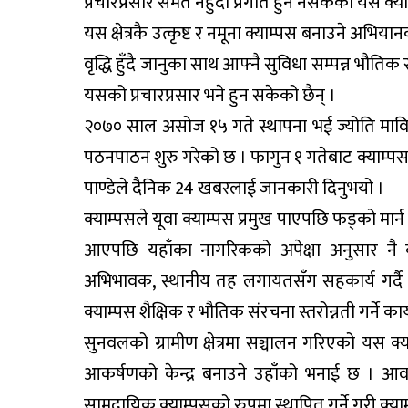
प्रचारप्रसार समेत नहुँदा प्रगति हुन नसकेको यस क्याम
यस क्षेत्रकै उत्कृष्ट र नमूना क्याम्पस बनाउने अभि
वृद्धि हुँदै जानुका साथ आफ्नै सुविधा सम्पन्न भौ
यसको प्रचारप्रसार भने हुन सकेको छैन् ।
२०७० साल असोज १५ गते स्थापना भई ज्योति मावि
पठनपाठन शुरु गरेको छ । फागुन १ गतेबाट क्याम्प
पाण्डेले दैनिक 24 खबरलाई जानकारी दिनुभयो ।
क्याम्पसले यूवा क्याम्पस प्रमुख पाएपछि फड्को मार
आएपछि यहाँका नागरिकको अपेक्षा अनुसार नै क्या
अभिभावक, स्थानीय तह लगायतसँग सहकार्य गर्दै 
क्याम्पस शैक्षिक र भौतिक संरचना स्तरोन्नती गर्ने 
सुनवलको ग्रामीण क्षेत्रमा सञ्चालन गरिएको यस क्य
आकर्षणको केन्द्र बनाउने उहाँको भनाई छ । आवश्
सामुदायिक क्याम्पसको रुपमा स्थापित गर्ने गरी क्या