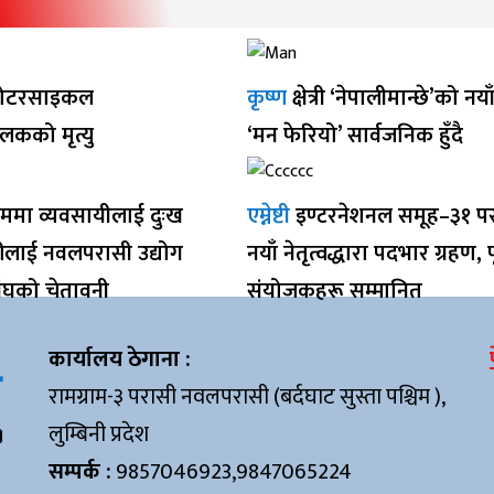
ोटरसाइकल
कृष्ण
क्षेत्री ‘नेपालीमान्छे’को नय
ालकको मृत्यु
‘मन फेरियो’ सार्वजनिक हुँदै
ममा व्यवसायीलाई दुःख
एम्नेष्टी
इण्टरनेशनल समूह–३१ प
रीलाई नवलपरासी उद्योग
नयाँ नेतृत्वद्धारा पदभार ग्रहण, पू
ंघको चेतावनी
संयोजकहरू सम्मानित
कार्यालय ठेगाना :
रामग्राम-३ परासी नवलपरासी (बर्दघाट सुस्ता पश्चिम ),
लुम्बिनी प्रदेश
सम्पर्क :
9857046923,9847065224