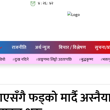
४ : २६ : ४२
राजनीति
अर्थ न्युज
बिचार / विश्लेषण
सुचना/प्
ेडियो
दुःख नदिने
प्राङ्गणमा लिङ्गो उठाएपछि
बुद्धकृष्ण
भक्तप
पाएसँगै फड्को मार्दै अस्नै