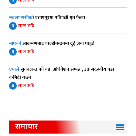
३
साल अघि
नवलपरासीको
प्रतापपुरमा पतिपत्नी मृत फेला
३
साल अघि
बाघको
आक्रमणबाट पाल्हीनन्दनमा दुई जना घाइते
३
साल अघि
एमाले
सुनवल-३ को वडा अधिवेशन सम्पन्न , ३७ सदस्यीय वडा
कमिटी गठन
४
साल अघि
समाचार