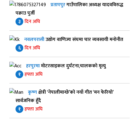
प्रतापपुर
गाउँपालिका अध्यक्ष यादवविरुद्ध
पक्राउ पुर्जी
३
दिन अघि
नवलपरासी
उद्योग वाणिज्य संघमा चार व्यवसायी मनोनीत
६
दिन अघि
हरपुरमा
मोटरसाइकल दुर्घटना,चालकको मृत्यु
१
हफ्ता अघि
कृष्ण
क्षेत्री ‘नेपालीमान्छे’को नयाँ गीत ‘मन फेरियो’
सार्वजनिक हुँदै
१
हफ्ता अघि