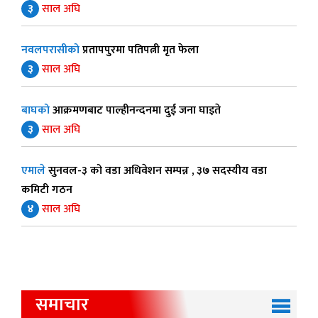
३
साल अघि
नवलपरासीको
प्रतापपुरमा पतिपत्नी मृत फेला
३
साल अघि
बाघको
आक्रमणबाट पाल्हीनन्दनमा दुई जना घाइते
३
साल अघि
एमाले
सुनवल-३ को वडा अधिवेशन सम्पन्न , ३७ सदस्यीय वडा
कमिटी गठन
४
साल अघि
समाचार