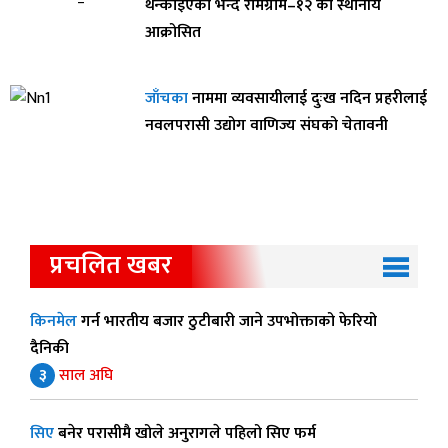
थन्काइएको भन्दै रामग्राम–१२ का स्थानीय
आक्रोसित
जाँचका
नाममा व्यवसायीलाई दुःख नदिन प्रहरीलाई
नवलपरासी उद्योग वाणिज्य संघको चेतावनी
प्रचलित खबर
किनमेल
गर्न भारतीय बजार ठुटीबारी जाने उपभोक्ताको फेरियो
दैनिकी
३
साल अघि
सिए
बनेर परासीमै खोले अनुरागले पहिलो सिए फर्म