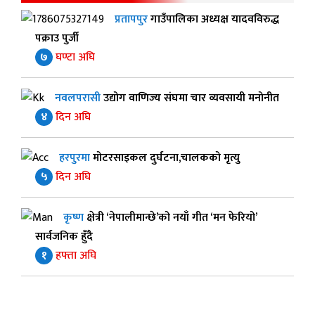
प्रतापपुर
गाउँपालिका अध्यक्ष यादवविरुद्ध
पक्राउ पुर्जी
७
घण्टा अघि
नवलपरासी
उद्योग वाणिज्य संघमा चार व्यवसायी मनोनीत
४
दिन अघि
हरपुरमा
मोटरसाइकल दुर्घटना,चालकको मृत्यु
५
दिन अघि
कृष्ण
क्षेत्री ‘नेपालीमान्छे’को नयाँ गीत ‘मन फेरियो’
सार्वजनिक हुँदै
१
हफ्ता अघि