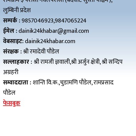
रामग्राम-३ परासी नवलपरासी (बर्दघाट सुस्ता पश्चिम ),
लुम्बिनी प्रदेश
सम्पर्क :
9857046923,9847065224
ईमेल :
dainik24khabar@gmail.com
वेबसाइट:
dainik24khabar.com
संरक्षक :
श्री रमादेवी पौडेल
सल्लाहकार :
श्री रामजी ज्ञवाली,श्री अर्जुन क्षेत्री, श्री सन्दिप
अग्रहरी
सम्वाददाता :
शान्ति वि.क.,चुडामणि पौडेल, रामप्रसाद
पौडेल
फेसबुक