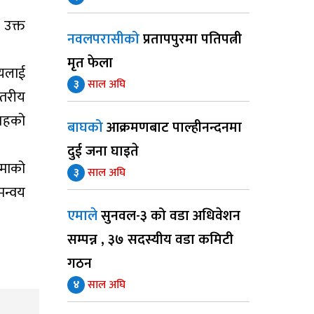
 उक्त
नवलपरासीको
प्रतापपुरमा पतिपत्नी
मृत फेला
ायलाई
३
साल अघि
्तरीय
 तहको
बाघको
आक्रमणबाट पाल्हीनन्दनमा
दुई जना घाइते
बीमाको
३
साल अघि
मन्वय
एमाले
सुनवल-३ को वडा अधिवेशन
सम्पन्न , ३७ सदस्यीय वडा कमिटी
गठन
४
साल अघि