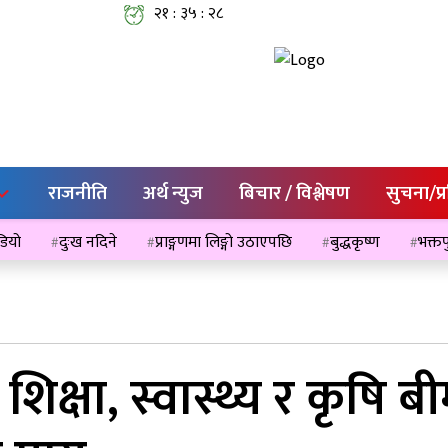
२१ : ३५ : २९
राजनीति
अर्थ न्युज
बिचार / विश्लेषण
सुचना/प्
ेडियो
दुःख नदिने
प्राङ्गणमा लिङ्गो उठाएपछि
बुद्धकृष्ण
भक्तप
शिक्षा, स्वास्थ्य र कृषि बी