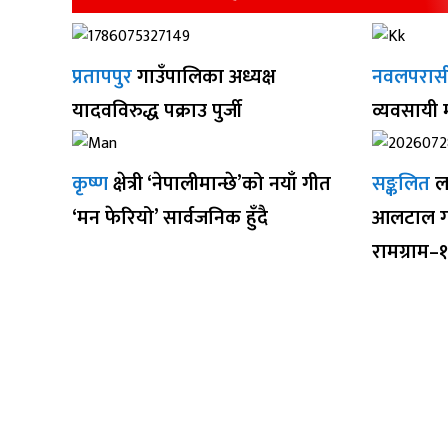
प्रतापपुर
गाउँपालिका अध्यक्ष
नवलपरास
यादवविरुद्ध पक्राउ पुर्जी
व्यवसायी
कृष्ण
क्षेत्री ‘नेपालीमान्छे’को नयाँ गीत
सङ्कलित
ल
‘मन फेरियो’ सार्वजनिक हुँदै
आलटाल गर
रामग्राम–