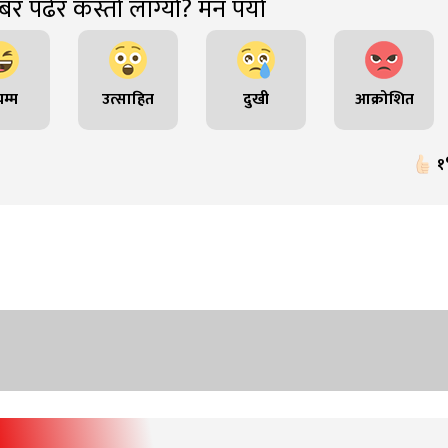
र पढेर कस्तो लाग्यो? मन पर्यो
म्म
उत्साहित
दुखी
आक्रोशित
१