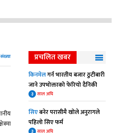
प्रचलित खबर
संख्या
किनमेल
गर्न भारतीय बजार ठुटीबारी
जाने उपभोक्ताको फेरियो दैनिकी
३
साल अघि
सिए
बनेर परासीमै खोले अनुरागले
थानीय
पहिलो सिए फर्म
त्रमा
३
साल अघि