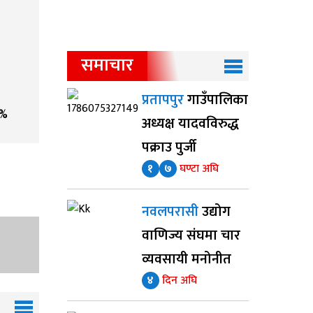
समाचार
प्रतापपुर
गाउँपालिका
%
अध्यक्ष यादवविरुद्ध
पक्राउ पुर्जी
१
७
घण्टा अघि
नवलपरासी
उद्योग
वाणिज्य संघमा चार
व्यवसायी मनोनीत
४
दिन अघि