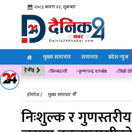
२०८३ श्रावण २२, शुक्रबार
मुख्य समाचार
समाचार
प्रदेश न्युज
ट्रेन्डीङ्ग
किम्बदन्ती
कृष्णचन्द्र वागश्रेष्ठ
जिब्रो छ
विसं २०७६
होमपेज /
मुख्य समाचार
निःशुल्क र गुणस्तरीय 