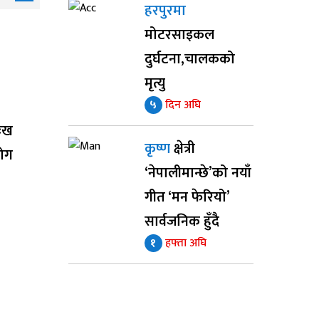
हरपुरमा
मोटरसाइकल
दुर्घटना,चालकको
मृत्यु
५
दिन अघि
ुःख
कृष्ण
क्षेत्री
योग
‘नेपालीमान्छे’को नयाँ
गीत ‘मन फेरियो’
सार्वजनिक हुँदै
१
हफ्ता अघि