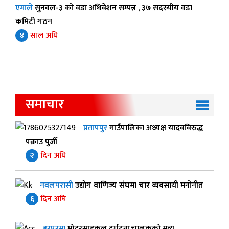
एमाले
सुनवल-३ को वडा अधिवेशन सम्पन्न , ३७ सदस्यीय वडा
कमिटी गठन
४
साल अघि
समाचार
प्रतापपुर
गाउँपालिका अध्यक्ष यादवविरुद्ध
पक्राउ पुर्जी
२
दिन अघि
नवलपरासी
उद्योग वाणिज्य संघमा चार व्यवसायी मनोनीत
६
दिन अघि
हरपुरमा
मोटरसाइकल दुर्घटना,चालकको मृत्यु