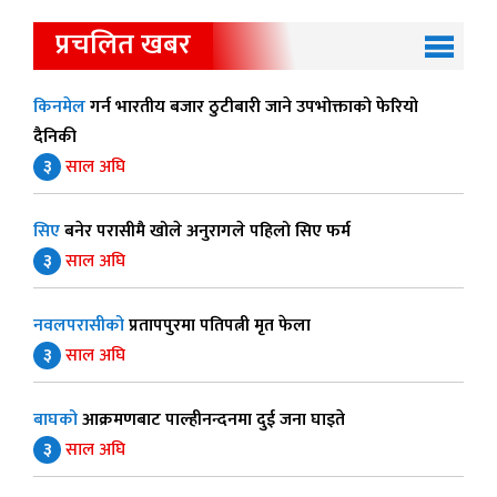
प्रचलित खबर
किनमेल
गर्न भारतीय बजार ठुटीबारी जाने उपभोक्ताको फेरियो
दैनिकी
३
साल अघि
सिए
बनेर परासीमै खोले अनुरागले पहिलो सिए फर्म
३
साल अघि
नवलपरासीको
प्रतापपुरमा पतिपत्नी मृत फेला
३
साल अघि
बाघको
आक्रमणबाट पाल्हीनन्दनमा दुई जना घाइते
३
साल अघि