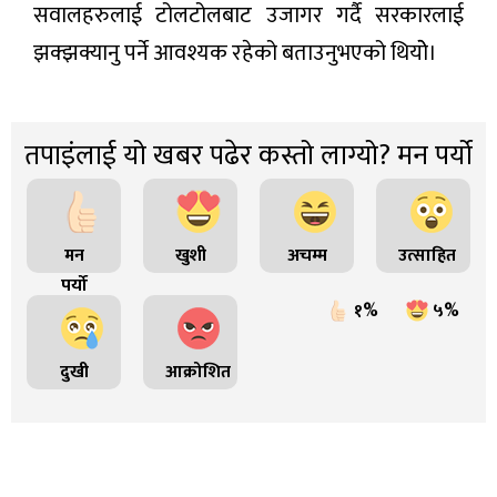
सवालहरुलाई टोलटोलबाट उजागर गर्दै सरकारलाई
झक्झक्यानु पर्ने आवश्यक रहेको बताउनुभएको थियोे।
तपाइंलाई यो खबर पढेर कस्तो लाग्यो? मन पर्यो
मन
खुशी
अचम्म
उत्साहित
पर्यो
१%
५%
दुखी
आक्रोशित