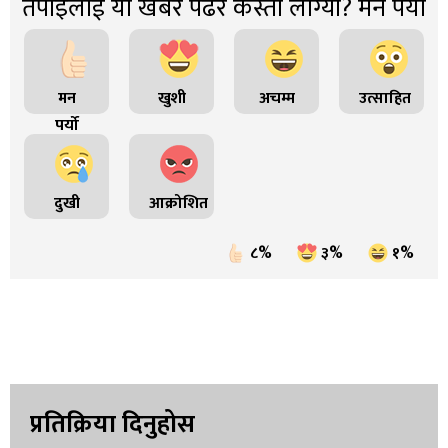
तपाइंलाई यो खबर पढेर कस्तो लाग्यो? मन पर्यो
मन
खुशी
अचम्म
उत्साहित
पर्यो
दुखी
आक्रोशित
८%
३%
१%
प्रतिक्रिया दिनुहोस