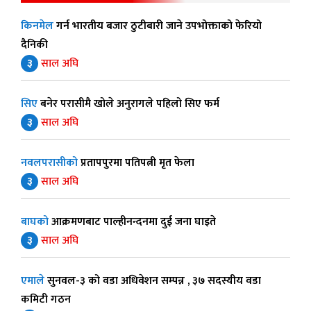
किनमेल
गर्न भारतीय बजार ठुटीबारी जाने उपभोक्ताको फेरियो
दैनिकी
३
साल अघि
सिए
बनेर परासीमै खोले अनुरागले पहिलो सिए फर्म
३
साल अघि
नवलपरासीको
प्रतापपुरमा पतिपत्नी मृत फेला
३
साल अघि
बाघको
आक्रमणबाट पाल्हीनन्दनमा दुई जना घाइते
३
साल अघि
एमाले
सुनवल-३ को वडा अधिवेशन सम्पन्न , ३७ सदस्यीय वडा
कमिटी गठन