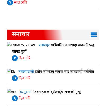
४
साल अघि
समाचार
प्रतापपुर
गाउँपालिका अध्यक्ष यादवविरुद्ध
पक्राउ पुर्जी
१
दिन अघि
नवलपरासी
उद्योग वाणिज्य संघमा चार व्यवसायी मनोनीत
५
दिन अघि
हरपुरमा
मोटरसाइकल दुर्घटना,चालकको मृत्यु
६
दिन अघि