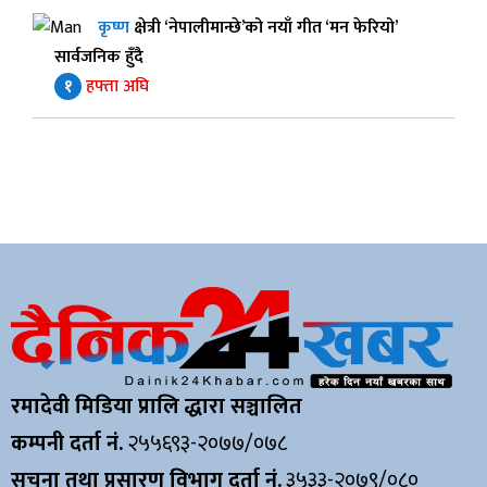
कृष्ण
क्षेत्री ‘नेपालीमान्छे’को नयाँ गीत ‘मन फेरियो’
सार्वजनिक हुँदै
१
हफ्ता अघि
रमादेवी मिडिया प्रालि द्धारा सञ्चालित
कम्पनी दर्ता नं.
२५५६९३-२०७७/०७८
सूचना तथा प्रसारण विभाग दर्ता नं.
३५३३-२०७९/०८०