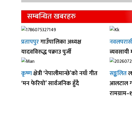
सम्बन्धित खबरहरु
प्रतापपुर
गाउँपालिका अध्यक्ष
नवलपरास
यादवविरुद्ध पक्राउ पुर्जी
व्यवसायी
कृष्ण
क्षेत्री ‘नेपालीमान्छे’को नयाँ गीत
सङ्कलित
ल
‘मन फेरियो’ सार्वजनिक हुँदै
आलटाल गर
रामग्राम–