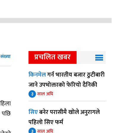
प्रचलित खबर
संख्या
किनमेल
गर्न भारतीय बजार ठुटीबारी
जाने उपभोक्ताको फेरियो दैनिकी
३
साल अघि
महिला
सिए
बनेर परासीमै खोले अनुरागले
ि पछि
पहिलो सिए फर्म
३
साल अघि