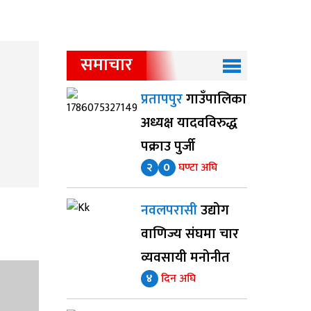
समाचार
प्रतापपुर
गाउँपालिका
अध्यक्ष यादवविरुद्ध
पक्राउ पुर्जी
२
0
घण्टा अघि
नवलपरासी
उद्योग
वाणिज्य संघमा चार
व्यवसायी मनोनीत
४
दिन अघि