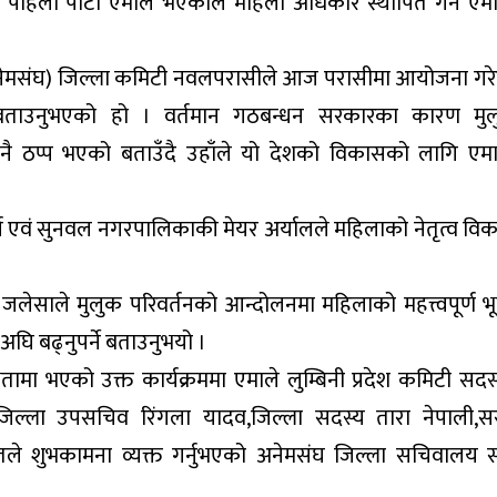
 पहिलो पार्टी एमाले भएकोले महिला अधिकार स्थापित गर्न एम
नेमसंघ) जिल्ला कमिटी नवलपरासीले आज परासीमा आयोजना गर
ुरा बताउनुभएको हो । वर्तमान गठबन्धन सरकारका कारण मु
ास नै ठप्प भएको बताउँदै उहाँले यो देशको विकासको लागि एम
चार्ज एवं सुनवल नगरपालिकाकी मेयर अर्यालले महिलाको नेतृत्व वि
 जलेसाले मुलुक परिवर्तनको आन्दोलनमा महिलाको महत्त्वपूर्ण भ
घि बढ्नुपर्ने बताउनुभयो ।
ामा भएको उक्त कार्यक्रममा एमाले लुम्बिनी प्रदेश कमिटी सदस
बस्याल,जिल्ला उपसचिव रिंगला यादव,जिल्ला सदस्य तारा नेपाली,
ले शुभकामना व्यक्त गर्नुभएको अनेमसंघ जिल्ला सचिवालय 