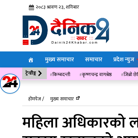
२०८३ श्रावण २३, शनिबार
मुख्य समाचार
समाचार
प्रदेश न्युज
ट्रेन्डीङ्ग
किम्बदन्ती
कृष्णचन्द्र वागश्रेष्ठ
जिब्रो छ
विसं २०७६
होमपेज /
मुख्य समाचार
महिला अधिकारको लाग