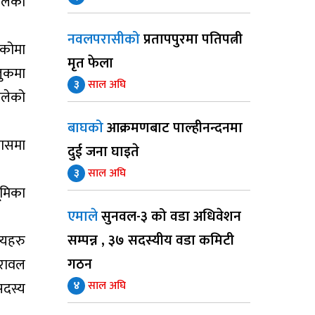
ालेको
नवलपरासीको
प्रतापपुरमा पतिपत्नी
ेकोमा
मृत फेला
लुकमा
३
साल अघि
ालेको
बाघको
आक्रमणबाट पाल्हीनन्दनमा
कासमा
दुई जना घाइते
३
साल अघि
ूमिका
एमाले
सुनवल-३ को वडा अधिवेशन
सम्पन्न , ३७ सदस्यीय वडा कमिटी
्यहरु
गठन
सरावल
४
साल अघि
सदस्य