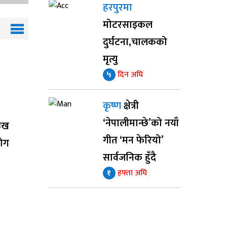
हरपुरमा
मोटरसाइकल
दुर्घटना,चालकको
मृत्यु
५
दिन अघि
कृष्ण
क्षेत्री
‘नेपालीमान्छे’को नयाँ
ुःख
गीत ‘मन फेरियो’
योग
सार्वजनिक हुँदै
१
हफ्ता अघि