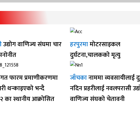
ी
उद्योग वाणिज्य संघमा चार
हरपुरमा
मोटरसाइकल
 मनोनीत
दुर्घटना,चालकको मृत्यु
गत फारम प्रमाणीकरणमा
जाँचका
नाममा व्यवसायीलाई द
ी थन्काइएको भन्दै
नदिन प्रहरीलाई नवलपरासी उद्
१२ का स्थानीय आक्रोसित
वाणिज्य संघको चेतावनी