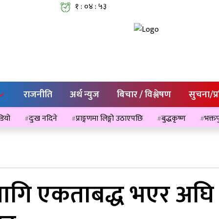
१ : ०४ : ५४
राजनीति
अर्थ न्युज
बिचार / विश्लेषण
सुचना/प्
ेडियो
दुःख नदिने
प्राङ्गणमा लिङ्गो उठाएपछि
बुद्धकृष्ण
भक्तप
ि एकताबद्ध भएर अघि बढ्