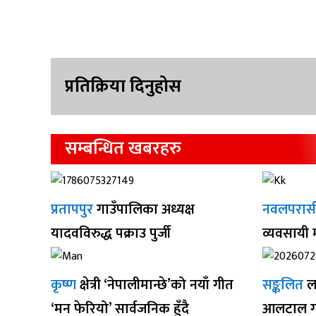
प्रतिक्रिया दिनुहोस
सम्बन्धित खबरहरु
प्रतापपुर
गाउँपालिका अध्यक्ष
नवलपरास
यादवविरुद्ध पक्राउ पुर्जी
व्यवसायी
कृष्ण
क्षेत्री ‘नेपालीमान्छे’को नयाँ गीत
सङ्कलित
ल
‘मन फेरियो’ सार्वजनिक हुँदै
आलटाल गर