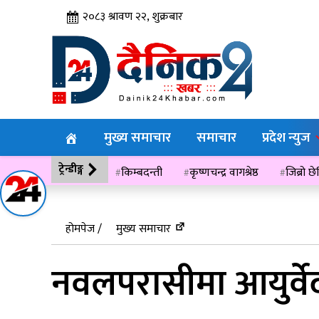
२०८३ श्रावण २२, शुक्रबार
मुख्य समाचार
समाचार
प्रदेश न्युज
ट्रेन्डीङ्ग
किम्बदन्ती
कृष्णचन्द्र वागश्रेष्ठ
जिब्रो छ
विसं २०७६
होमपेज /
मुख्य समाचार
नवलपरासीमा आयुर्वे