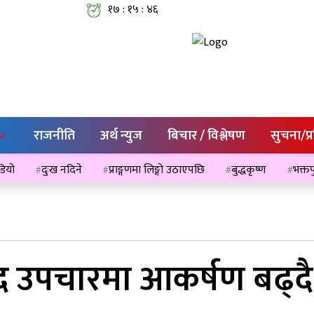
१७ : १५ : ४७
राजनीति
अर्थ न्युज
बिचार / विश्लेषण
सुचना/प्
ेडियो
दुःख नदिने
प्राङ्गणमा लिङ्गो उठाएपछि
बुद्धकृष्ण
भक्तप
द उपचारमा आकर्षण बढ्दै