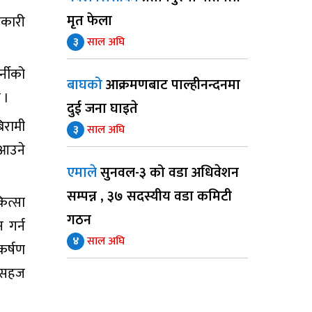
मृत फेला
नकारी
३
साल अघि
्नीको
बाघको
आक्रमणबाट पाल्हीनन्दनमा
 ।
दुई जना घाइते
िरामी
३
साल अघि
 आउने
एमाले
सुनवल-३ को वडा अधिवेशन
सम्पन्न , ३७ सदस्यीय वडा कमिटी
ित्सा
गठन
 गर्न
४
साल अघि
कर्षण
न सहज