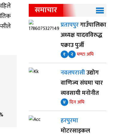
अहिले
समाचार
भौतिक
प्रतापपुर
गाउँपालिका
ेसीले
अध्यक्ष यादवविरुद्ध
पक्राउ पुर्जी
१
२
घण्टा अघि
नवलपरासी
उद्योग
वाणिज्य संघमा चार
व्यवसायी मनोनीत
४
दिन अघि
%
हरपुरमा
मोटरसाइकल