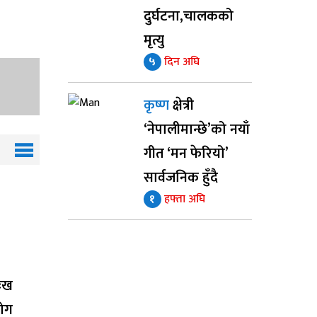
दुर्घटना,चालकको
मृत्यु
५
दिन अघि
कृष्ण
क्षेत्री
‘नेपालीमान्छे’को नयाँ
गीत ‘मन फेरियो’
सार्वजनिक हुँदै
१
हफ्ता अघि
ुःख
योग