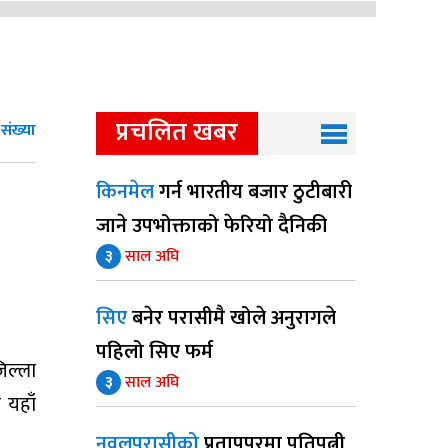
प्रचलित खबर
संख्या
किनमेल
गर्न भारतीय बजार ठुटीबारी
जाने उपभोक्ताको फेरियो दैनिकी
३
साल अघि
सिए
बनेर परासीमै खोले अनुरागले
पहिलो सिए फर्म
िल्ला
३
साल अघि
 यहाँ
नवलपरासीको
प्रतापपुरमा पतिपत्नी