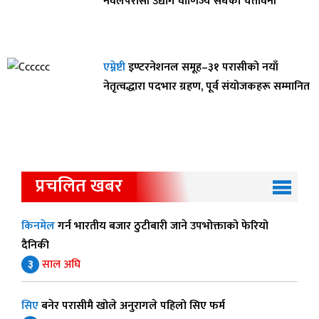
नवलपरासी उद्योग वाणिज्य संघको चेतावनी
एम्नेष्टी
इण्टरनेशनल समूह–३१ परासीको नयाँ
नेतृत्वद्धारा पदभार ग्रहण, पूर्व संयोजकहरू सम्मानित
प्रचलित खबर
किनमेल
गर्न भारतीय बजार ठुटीबारी जाने उपभोक्ताको फेरियो
दैनिकी
३
साल अघि
सिए
बनेर परासीमै खोले अनुरागले पहिलो सिए फर्म