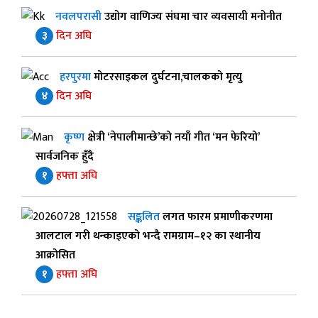
नवलपरासी
उद्योग वाणिज्य संघमा चार व्यवसायी मनोनीत
३
दिन अघि
हरपुरमा
मोटरसाइकल दुर्घटना,चालकको मृत्यु
४
दिन अघि
कृष्ण
क्षेत्री ‘नेपालीमान्छे’को नयाँ गीत ‘मन फेरियो’
सार्वजनिक हुँदै
१
हफ्ता अघि
सङ्कलित
लगत फारम प्रमाणीकरणमा
आलटाल गरी थन्काइएको भन्दै रामग्राम–१२ का स्थानीय
आक्रोसित
१
हफ्ता अघि