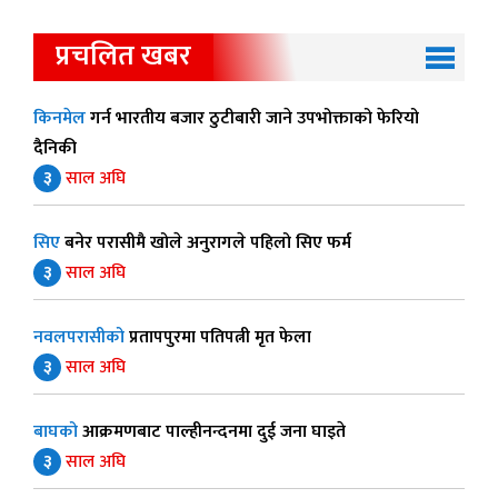
प्रचलित खबर
किनमेल
गर्न भारतीय बजार ठुटीबारी जाने उपभोक्ताको फेरियो
दैनिकी
३
साल अघि
सिए
बनेर परासीमै खोले अनुरागले पहिलो सिए फर्म
३
साल अघि
नवलपरासीको
प्रतापपुरमा पतिपत्नी मृत फेला
३
साल अघि
बाघको
आक्रमणबाट पाल्हीनन्दनमा दुई जना घाइते
३
साल अघि