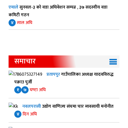
एमाले
सुनवल-३ को वडा अधिवेशन सम्पन्न , ३७ सदस्यीय वडा
कमिटी गठन
४
साल अघि
समाचार
प्रतापपुर
गाउँपालिका अध्यक्ष यादवविरुद्ध
पक्राउ पुर्जी
१
७
घण्टा अघि
नवलपरासी
उद्योग वाणिज्य संघमा चार व्यवसायी मनोनीत
४
दिन अघि