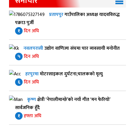
समाचार
प्रतापपुर
गाउँपालिका अध्यक्ष यादवविरुद्ध
पक्राउ पुर्जी
१
दिन अघि
नवलपरासी
उद्योग वाणिज्य संघमा चार व्यवसायी मनोनीत
५
दिन अघि
हरपुरमा
मोटरसाइकल दुर्घटना,चालकको मृत्यु
६
दिन अघि
कृष्ण
क्षेत्री ‘नेपालीमान्छे’को नयाँ गीत ‘मन फेरियो’
सार्वजनिक हुँदै
१
हफ्ता अघि