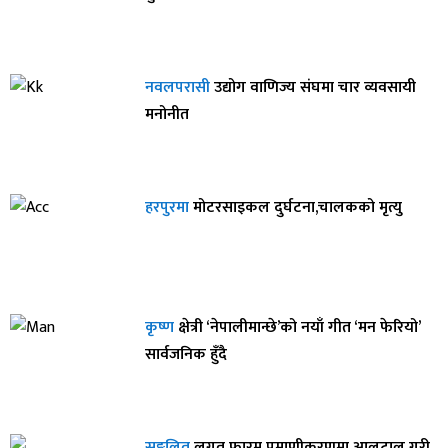
नवलपरासी
उद्योग वाणिज्य संघमा चार व्यवसायी
मनोनीत
हरपुरमा
मोटरसाइकल दुर्घटना,चालकको मृत्यु
कृष्ण
क्षेत्री ‘नेपालीमान्छे’को नयाँ गीत ‘मन फेरियो’
सार्वजनिक हुँदै
सङ्कलित
लगत फारम प्रमाणीकरणमा आलटाल गरी