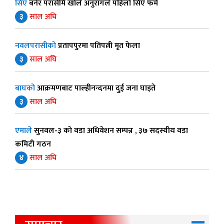
सिए
बनेर परासीमै खोले अनुरागले पहिलो सिए फर्म
३
साल अघि
नवलपरासीको
प्रतापपुरमा पतिपत्नी मृत फेला
३
साल अघि
बाघको
आक्रमणबाट पाल्हीनन्दनमा दुई जना घाइते
३
साल अघि
एमाले
सुनवल-३ को वडा अधिवेशन सम्पन्न , ३७ सदस्यीय वडा
कमिटी गठन
४
साल अघि