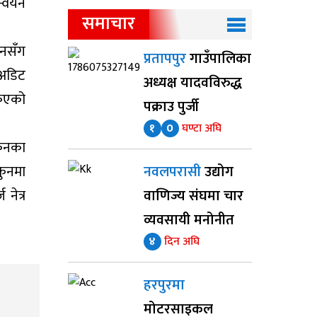
न्वयन
समाचार
ानसँग
प्रतापपुर
गाउँपालिका
 अडिट
अध्यक्ष यादवविरुद्ध
किएको
पक्राउ पुर्जी
१
0
घण्टा अघि
कुनका
कुनमा
नवलपरासी
उद्योग
नेत्र
वाणिज्य संघमा चार
व्यवसायी मनोनीत
४
दिन अघि
हरपुरमा
मोटरसाइकल