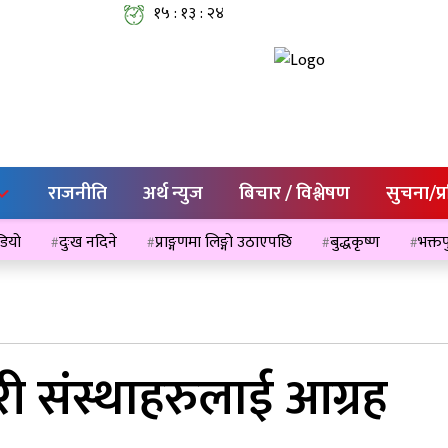
१५ : १३ : २५
राजनीति
अर्थ न्युज
बिचार / विश्लेषण
सुचना/प्
ेडियो
दुःख नदिने
प्राङ्गणमा लिङ्गो उठाएपछि
बुद्धकृष्ण
भक्तप
री संस्थाहरुलाई आग्रह