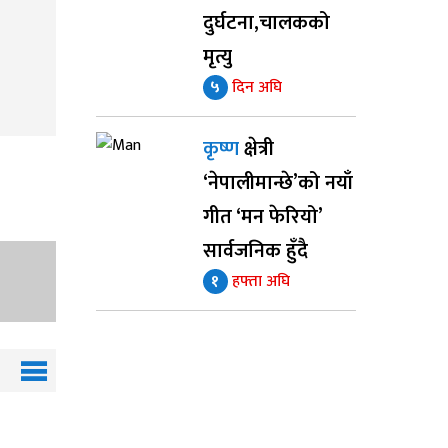
दुर्घटना,चालकको
मृत्यु
५
दिन अघि
कृष्ण
क्षेत्री
‘नेपालीमान्छे’को नयाँ
गीत ‘मन फेरियो’
सार्वजनिक हुँदै
१
हफ्ता अघि