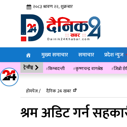
२०८३ श्रावण २२, शुक्रबार
मुख्य समाचार
समाचार
प्रदेश न्युज
ट्रेन्डीङ्ग
किम्बदन्ती
कृष्णचन्द्र वागश्रेष्ठ
जिब्रो छ
विसं २०७६
होमपेज /
दैनिक 24 खबर
श्रम अडिट गर्न सहका