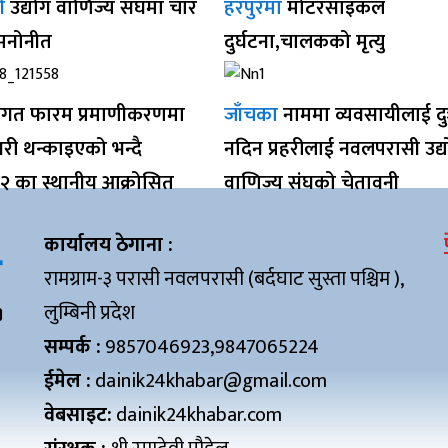
ी
उद्योग वाणिज्य संघमा चार
हरपुरमा
मोटरसाइकल
 मनोनीत
दुर्घटना,चालकको मृत्यु
गत फारम प्रमाणीकरणमा
जाँचका
नाममा व्यवसायीलाई द
ी थन्काइएको भन्दै
नदिन प्रहरीलाई नवलपरासी उद्
१२ का स्थानीय आक्रोसित
वाणिज्य संघको चेतावनी
कार्यालय ठेगाना :
रामग्राम-३ परासी नवलपरासी (बर्दघाट सुस्ता पश्चिम ),
लुम्बिनी प्रदेश
सम्पर्क :
9857046923,9847065224
ईमेल :
dainik24khabar@gmail.com
वेबसाइट:
dainik24khabar.com