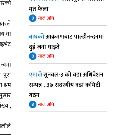
गरेको
मृत फेला
३
साल अघि
रकारले
साय वा
बाघको
आक्रमणबाट पाल्हीनन्दनमा
राइभेट
दुई जना घाइते
३
साल अघि
न्धमा
एमाले
सुनवल-३ को वडा अधिवेशन
ो पुस
सम्पन्न , ३७ सदस्यीय वडा कमिटी
 श्रम
गठन
नुसार
४
साल अघि
ख्या,
ालीले