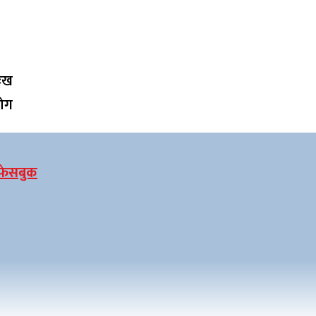
ुःख
योग
फेसबुक