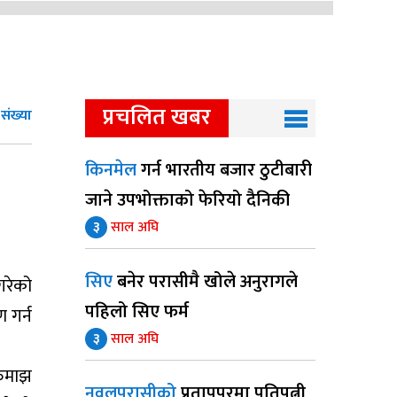
प्रचलित खबर
संख्या
किनमेल
गर्न भारतीय बजार ठुटीबारी
जाने उपभोक्ताको फेरियो दैनिकी
३
साल अघि
सिए
बनेर परासीमै खोले अनुरागले
गरेको
पहिलो सिए फर्म
 गर्न
३
साल अघि
रुमाझ
नवलपरासीको
प्रतापपुरमा पतिपत्नी