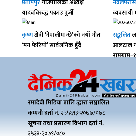
प्रतापपुर
गाउँपालिका अध्यक्ष
नवलपरास
यादवविरुद्ध पक्राउ पुर्जी
व्यवसायी
कृष्ण
क्षेत्री ‘नेपालीमान्छे’को नयाँ गीत
सङ्कलित
ल
‘मन फेरियो’ सार्वजनिक हुँदै
आलटाल गर
रामग्राम–
रमादेवी मिडिया प्रालि द्धारा सञ्चालित
कम्पनी दर्ता नं.
२५५६९३-२०७७/०७८
सूचना तथा प्रसारण विभाग दर्ता नं.
३५३३-२०७९/०८०