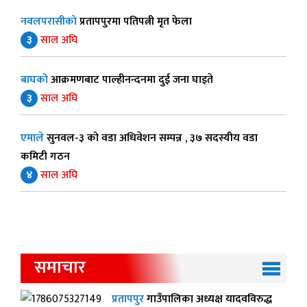
नवलपरासीको
प्रतापपुरमा पतिपत्नी मृत फेला
३
साल अघि
बाघको
आक्रमणबाट पाल्हीनन्दनमा दुई जना घाइते
३
साल अघि
एमाले
सुनवल-३ को वडा अधिवेशन सम्पन्न , ३७ सदस्यीय वडा
कमिटी गठन
४
साल अघि
समाचार
प्रतापपुर
गाउँपालिका अध्यक्ष यादवविरुद्ध