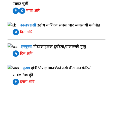
पक्राउ पुर्जी
१
0
घण्टा अघि
नवलपरासी
उद्योग वाणिज्य संघमा चार व्यवसायी मनोनीत
४
दिन अघि
हरपुरमा
मोटरसाइकल दुर्घटना,चालकको मृत्यु
५
दिन अघि
कृष्ण
क्षेत्री ‘नेपालीमान्छे’को नयाँ गीत ‘मन फेरियो’
सार्वजनिक हुँदै
१
हफ्ता अघि