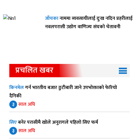
जाँचका
नाममा व्यवसायीलाई दुःख नदिन प्रहरीलाई
नवलपरासी उद्योग वाणिज्य संघको चेतावनी
प्रचलित खबर
किनमेल
गर्न भारतीय बजार ठुटीबारी जाने उपभोक्ताको फेरियो
दैनिकी
३
साल अघि
सिए
बनेर परासीमै खोले अनुरागले पहिलो सिए फर्म
३
साल अघि