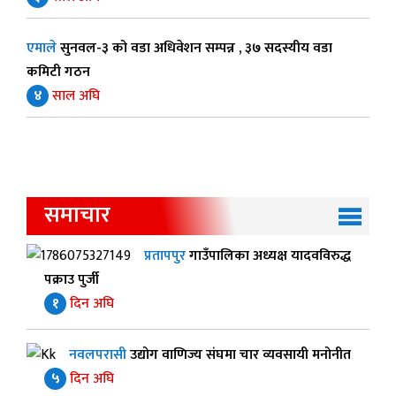
एमाले
सुनवल-३ को वडा अधिवेशन सम्पन्न , ३७ सदस्यीय वडा
कमिटी गठन
४
साल अघि
समाचार
प्रतापपुर
गाउँपालिका अध्यक्ष यादवविरुद्ध
पक्राउ पुर्जी
१
दिन अघि
नवलपरासी
उद्योग वाणिज्य संघमा चार व्यवसायी मनोनीत
५
दिन अघि