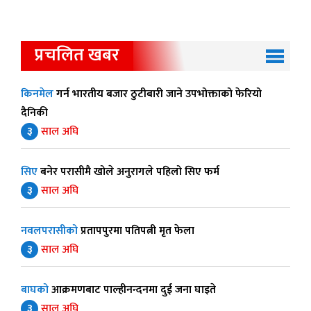
प्रचलित खबर
किनमेल
गर्न भारतीय बजार ठुटीबारी जाने उपभोक्ताको फेरियो
दैनिकी
३
साल अघि
सिए
बनेर परासीमै खोले अनुरागले पहिलो सिए फर्म
३
साल अघि
नवलपरासीको
प्रतापपुरमा पतिपत्नी मृत फेला
३
साल अघि
बाघको
आक्रमणबाट पाल्हीनन्दनमा दुई जना घाइते
३
साल अघि