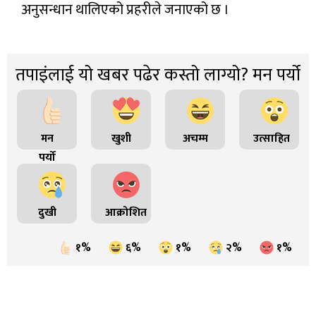
अनुसन्धान थालिएको प्रहरीले जनाएको छ ।
तपाइंलाई यो खबर पढेर कस्तो लाग्यो? मन पर्यो
मन
खुशी
अचम्म
उत्साहित
पर्यो
दुखी
आक्रोशित
१%
६%
१%
२%
१%