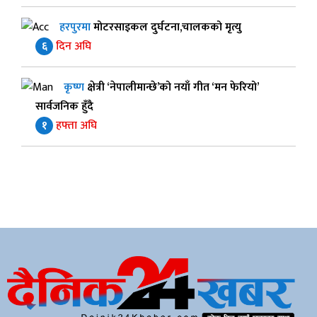
हरपुरमा
मोटरसाइकल दुर्घटना,चालकको मृत्यु
६
दिन अघि
कृष्ण
क्षेत्री ‘नेपालीमान्छे’को नयाँ गीत ‘मन फेरियो’
सार्वजनिक हुँदै
१
हफ्ता अघि