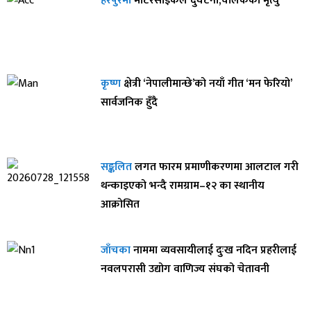
हरपुरमा
मोटरसाइकल दुर्घटना,चालकको मृत्यु
कृष्ण
क्षेत्री ‘नेपालीमान्छे’को नयाँ गीत ‘मन फेरियो’
सार्वजनिक हुँदै
सङ्कलित
लगत फारम प्रमाणीकरणमा आलटाल गरी
थन्काइएको भन्दै रामग्राम–१२ का स्थानीय
आक्रोसित
जाँचका
नाममा व्यवसायीलाई दुःख नदिन प्रहरीलाई
नवलपरासी उद्योग वाणिज्य संघको चेतावनी