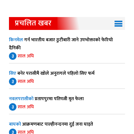
प्रचलित खबर
किनमेल
गर्न भारतीय बजार ठुटीबारी जाने उपभोक्ताको फेरियो
दैनिकी
३
साल अघि
सिए
बनेर परासीमै खोले अनुरागले पहिलो सिए फर्म
३
साल अघि
नवलपरासीको
प्रतापपुरमा पतिपत्नी मृत फेला
३
साल अघि
बाघको
आक्रमणबाट पाल्हीनन्दनमा दुई जना घाइते
३
साल अघि