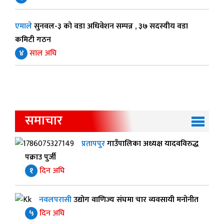
एमाले
सुनवल-३ को वडा अधिवेशन सम्पन्न , ३७ सदस्यीय वडा
कमिटी गठन
४
साल अघि
समाचार
प्रतापपुर
गाउँपालिका अध्यक्ष यादवविरुद्ध
पक्राउ पुर्जी
१
दिन अघि
नवलपरासी
उद्योग वाणिज्य संघमा चार व्यवसायी मनोनीत
५
दिन अघि