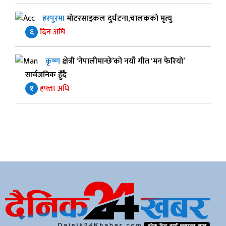
हरपुरमा
मोटरसाइकल दुर्घटना,चालकको मृत्यु
६
दिन अघि
कृष्ण
क्षेत्री ‘नेपालीमान्छे’को नयाँ गीत ‘मन फेरियो’
सार्वजनिक हुँदै
१
हफ्ता अघि