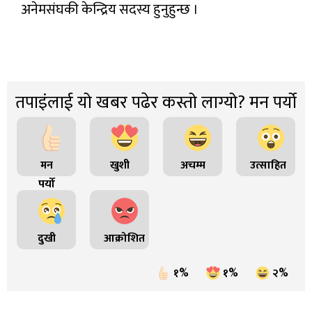
अनेमसंघकी केन्द्रिय सदस्य हुनुहुन्छ ।
तपाइंलाई यो खबर पढेर कस्तो लाग्यो? मन पर्यो
मन
खुशी
अचम्म
उत्साहित
पर्यो
दुखी
आक्रोशित
१%
१%
२%