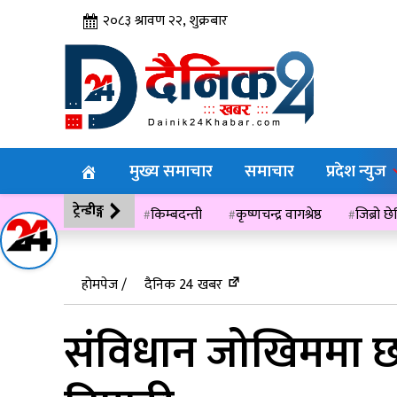
२०८३ श्रावण २२, शुक्रबार
मुख्य समाचार
समाचार
प्रदेश न्युज
ट्रेन्डीङ्ग
किम्बदन्ती
कृष्णचन्द्र वागश्रेष्ठ
जिब्रो छ
विसं २०७६
होमपेज /
दैनिक 24 खबर
संविधान जोखिममा छ, स