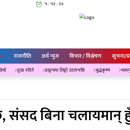
५ : ५२ : २०
राजनीति
अर्थ न्युज
बिचार / विश्लेषण
सुचना/प्
ेडियो
दुःख नदिने
प्राङ्गणमा लिङ्गो उठाएपछि
बुद्धकृष्ण
भक्तप
ंसद बिना चलायमान् हुँदैन