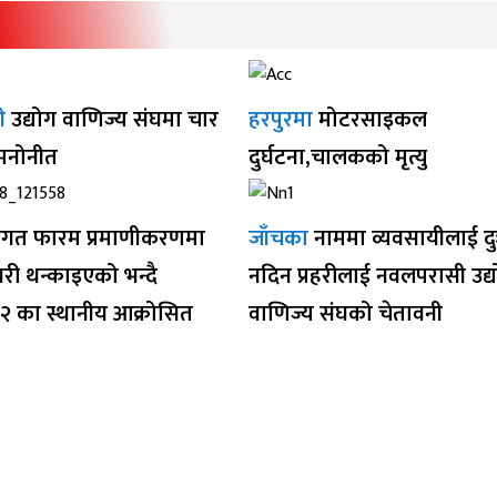
ी
उद्योग वाणिज्य संघमा चार
हरपुरमा
मोटरसाइकल
 मनोनीत
दुर्घटना,चालकको मृत्यु
गत फारम प्रमाणीकरणमा
जाँचका
नाममा व्यवसायीलाई द
ी थन्काइएको भन्दै
नदिन प्रहरीलाई नवलपरासी उद्
१२ का स्थानीय आक्रोसित
वाणिज्य संघको चेतावनी