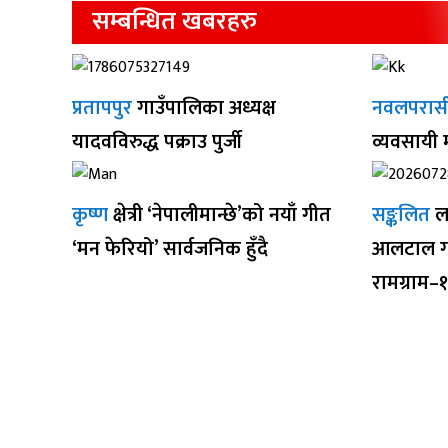
सम्बन्धित खबरहरु
प्रतापपुर
गाउँपालिका अध्यक्ष
नवलपरास
यादवविरुद्ध पक्राउ पुर्जी
व्यवसायी
कृष्ण
क्षेत्री ‘नेपालीमान्छे’को नयाँ गीत
सङ्कलित
ल
‘मन फेरियो’ सार्वजनिक हुँदै
आलटाल गर
रामग्राम–