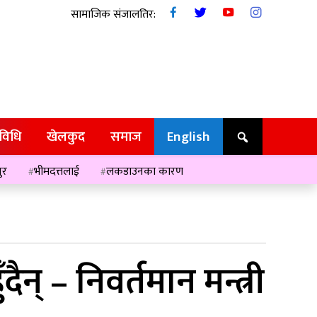
सामाजिक संजालतिर:
रविधि
खेलकुद
समाज
English
ुर
भीमदत्तलाई
लकडाउनका कारण
् – निवर्तमान मन्त्री