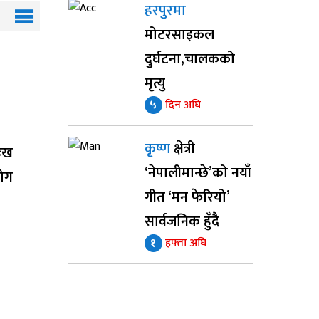
हरपुरमा
मोटरसाइकल
दुर्घटना,चालकको
मृत्यु
५
दिन अघि
कृष्ण
क्षेत्री
ुःख
‘नेपालीमान्छे’को नयाँ
योग
गीत ‘मन फेरियो’
सार्वजनिक हुँदै
१
हफ्ता अघि