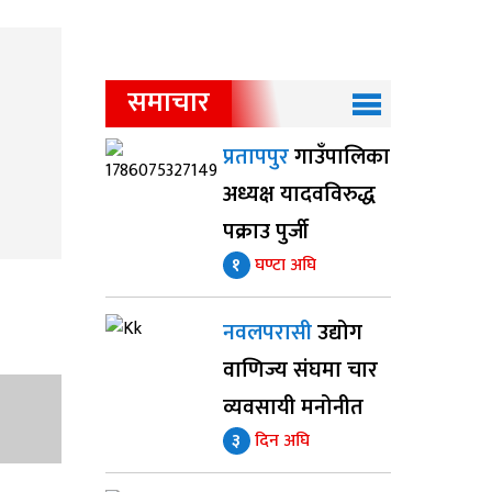
समाचार
प्रतापपुर
गाउँपालिका
अध्यक्ष यादवविरुद्ध
पक्राउ पुर्जी
१
घण्टा अघि
नवलपरासी
उद्योग
वाणिज्य संघमा चार
व्यवसायी मनोनीत
३
दिन अघि