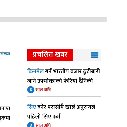
प्रचलित खबर
ंख्या
किनमेल
गर्न भारतीय बजार ठुटीबारी
जाने उपभोक्ताको फेरियो दैनिकी
३
साल अघि
सिए
बनेर परासीमै खोले अनुरागले
समाप्त
पहिलो सिए फर्म
लुकमा
३
साल अघि