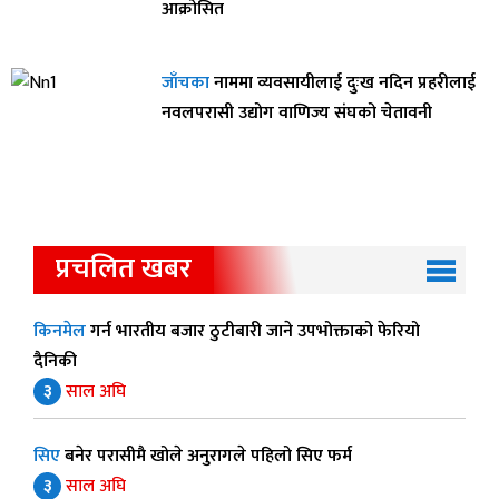
आक्रोसित
जाँचका
नाममा व्यवसायीलाई दुःख नदिन प्रहरीलाई
नवलपरासी उद्योग वाणिज्य संघको चेतावनी
प्रचलित खबर
किनमेल
गर्न भारतीय बजार ठुटीबारी जाने उपभोक्ताको फेरियो
दैनिकी
३
साल अघि
सिए
बनेर परासीमै खोले अनुरागले पहिलो सिए फर्म
३
साल अघि