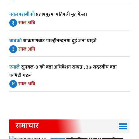
नवलपरासीको
प्रतापपुरमा पतिपत्नी मृत फेला
३
साल अघि
बाघको
आक्रमणबाट पाल्हीनन्दनमा दुई जना घाइते
३
साल अघि
एमाले
सुनवल-३ को वडा अधिवेशन सम्पन्न , ३७ सदस्यीय वडा
कमिटी गठन
४
साल अघि
समाचार