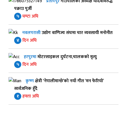
प्रतापपुर
गाउँपालिका अध्यक्ष यादवविरुद्ध
पक्राउ पुर्जी
५
घण्टा अघि
नवलपरासी
उद्योग वाणिज्य संघमा चार व्यवसायी मनोनीत
४
दिन अघि
हरपुरमा
मोटरसाइकल दुर्घटना,चालकको मृत्यु
५
दिन अघि
कृष्ण
क्षेत्री ‘नेपालीमान्छे’को नयाँ गीत ‘मन फेरियो’
सार्वजनिक हुँदै
१
हफ्ता अघि